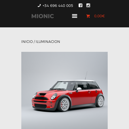
+34 696 440 005
0,00€
GENERACIÓN 1
GENERACIÓN 2
INICIO
/ ILUMINACION
GENERACIÓN 3
COUNTRYMAN &
PACEMAN
CONTACTO