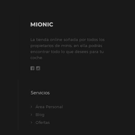
se
pueden
elegir
en
la
La tienda online soñada por todos los
página
propietarios de minis, en ella podrás
de
encontrar todo lo que desees para tu
producto
coche.
Servicios
Área Personal
Blog
Ofertas