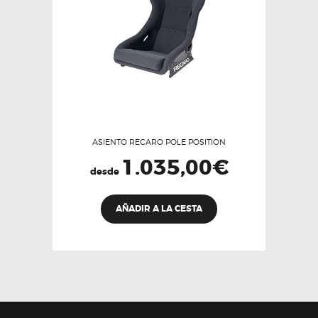
ASIENTO RECARO POLE POSITION
1.035,00
€
desde
Este
AÑADIR A LA CESTA
producto
tiene
múltiples
variantes.
Las
opciones