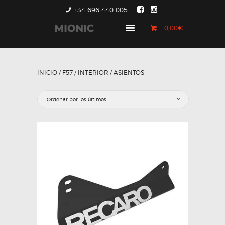
+34 696 440 005
0,00€
GENERACIÓN 1
GENERACIÓN 2
INICIO
/
F57
/
INTERIOR
/ ASIENTOS
GENERACIÓN 3
COUNTRYMAN &
PACEMAN
CONTACTO