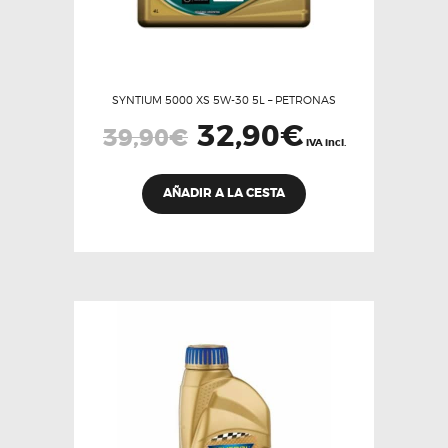
SYNTIUM 5000 XS 5W-30 5L – PETRONAS
El
32,90
€
El
39,90
€
precio
precio
IVA incl.
original
actual
era:
es:
39,90€.
32,90€.
AÑADIR A LA CESTA