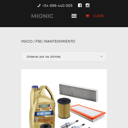
+34 696 440 005
0,00€
GENERACIÓN 1
GENERACIÓN 2
INICIO
/
F56
/ MANTENIMIENTO
GENERACIÓN 3
COUNTRYMAN &
PACEMAN
CONTACTO