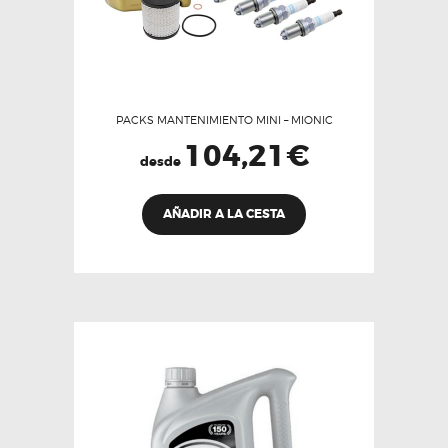
PACKS MANTENIMIENTO MINI – MIONIC
104,21
€
desde
Este
AÑADIR A LA CESTA
producto
tiene
múltiples
variantes.
Las
opciones
se
pueden
elegir