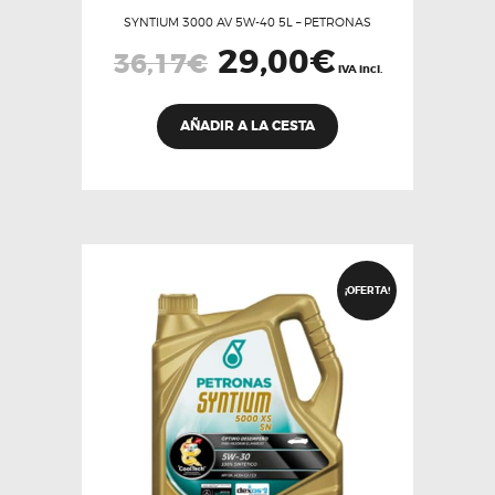
SYNTIUM 3000 AV 5W-40 5L – PETRONAS
El
29,00
€
El
36,17
€
precio
precio
IVA incl.
original
actual
era:
es:
36,17€.
29,00€.
AÑADIR A LA CESTA
¡OFERTA!