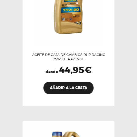
ACEITE DE CAJA DE CAMBIOS RHP RACING
75W90 – RAVENOL
44,95
€
desde
Este
AÑADIR A LA CESTA
producto
tiene
múltiples
variantes.
Las
opciones
se