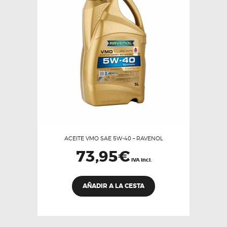
pueden
elegir
en
la
página
de
producto
ACEITE VMO SAE 5W-40 – RAVENOL
73,95
€
IVA incl.
AÑADIR A LA CESTA