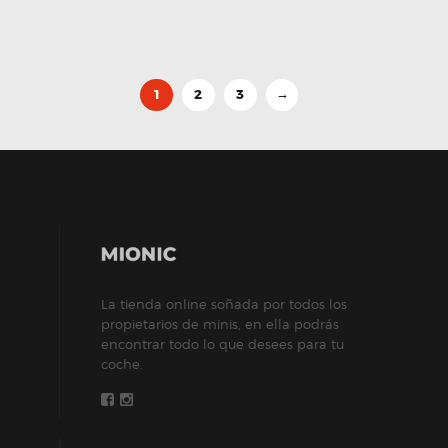
1
2
3
→
La tienda online soñada por todos los
propietarios de minis, en ella podrás
encontrar todo lo que desees para tu
coche.