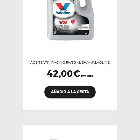
en
la
página
de
producto
ACEITE VR1 RACING 5W50 4L SW – VALVOLINE
42,00
€
IVA incl.
AÑADIR A LA CESTA