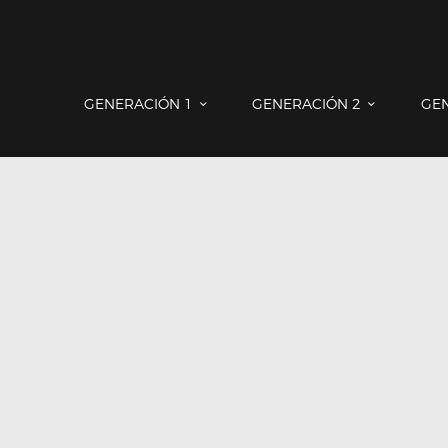
GENERACIÓN 1
GENERACIÓN 2
GE
GENERACIÓN 1
GENERACIÓN 2
GENERACIÓN 3
COUNTRYMAN & PACEMAN
CONTACTO