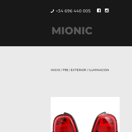
+34 696 440 005
INICIO
/
F56
/
EXTERIOR
/ ILUMINACION