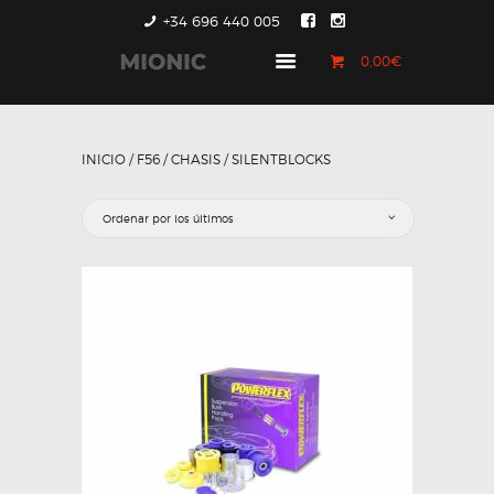
+34 696 440 005
0,00€
GENERACIÓN 1
GENERACIÓN 2
INICIO
/
F56
/
CHASIS
/ SILENTBLOCKS
GENERACIÓN 3
COUNTRYMAN &
PACEMAN
CONTACTO