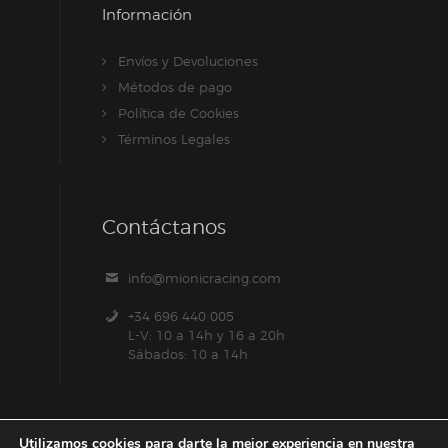
Información
Envíos y Devoluciones
Métodos de pago
Política de Cookies
Términos Legales
Contáctanos
info@mionicracing.com
+34 696 440 005
L-V: 10 a 14h y 16 a 20h
Sábados: 10 a 14h
Utilizamos cookies para darte la mejor experiencia en nuestra