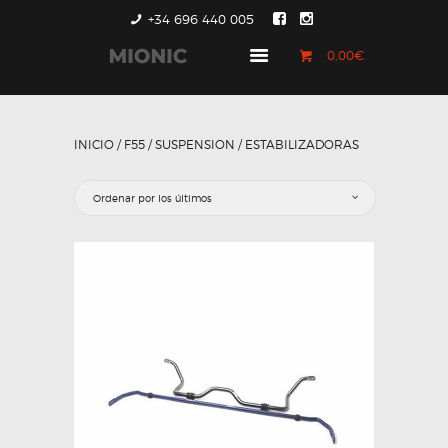
+34 696 440 005
0,00€
GENERACIÓN 1
GENERACIÓN 2
INICIO
/
F55
/
SUSPENSION
/ ESTABILIZADORAS
GENERACIÓN 3
COUNTRYMAN &
PACEMAN
CONTACTO