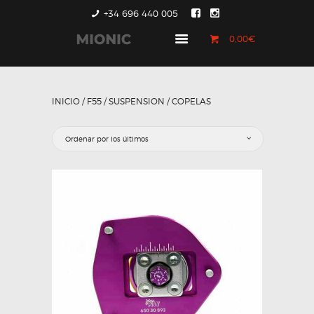
+34 696 440 005
0,00€
GENERACIÓN 1
GENERACIÓN 2
INICIO
/
F55
/
SUSPENSION
/ COPELAS
GENERACIÓN 3
COUNTRYMAN &
PACEMAN
CONTACTO