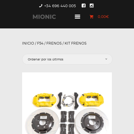
+34 696 440 005
0,00€
GENERACIÓN 1
GENERACIÓN 2
INICIO
/
F54
/
FRENOS
/ KIT FRENOS
GENERACIÓN 3
COUNTRYMAN &
PACEMAN
CONTACTO