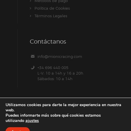
Métodos de pago
Política de Cookies
Términos Legales
Contáctanos
info@mionicracing.com
+34 696 440 005
L-V: 10 a 14h y 16 a 20h
Sábados: 10 a 14h
Utilizamos cookies para darte la mejor experiencia en nuestra
web.
Puedes informarte más sobre qué cookies estamos
utilizando
ajustes