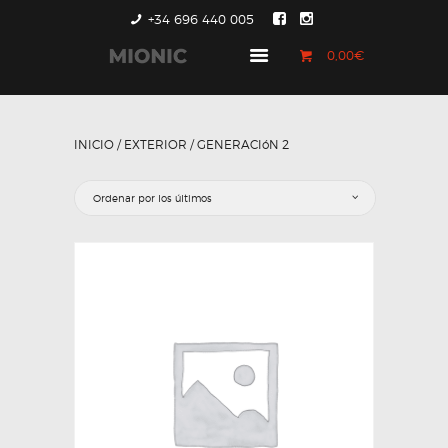
+34 696 440 005
0,00€
GENERACIÓN 1
GENERACIÓN 2
INICIO
/
EXTERIOR
/ GENERACIóN 2
GENERACIÓN 3
COUNTRYMAN &
PACEMAN
CONTACTO